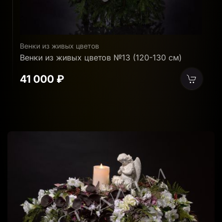
Венки из живых цветов
В
Венки из живых цветов №8 (160-170 см)
В
61 500 ₽