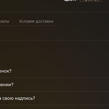
платы
Условия доставки
енок?
чении?
а свою надпись?