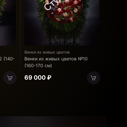
Венки из живых цветов
Венки из
10
Венки из живых цветов №3 (120-
Венки и
130 см)
(140-150
39 000 ₽
55 50