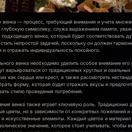
 венка — процесс, требующий внимания и учета множе
е глубокую символику, служа выражением памяти, уваж
подходящего венка, который будет соответствовать д
стать непростой задачей, поскольку он должен гармон
 и отражать индивидуальность покойного.
ьного венка необходимо уделить особое внимание его
ут варьироваться от традиционных круглых и овальных
ких как сердце или крест, а также рассмотреть нестанд
рать форму, которая будет отражать вкусы и предпочт
вать стилю проведения погребения.
ения венка также играет ключевую роль. Традиционно д
е цветы, но в зависимости от конкретных пожеланий и 
 и искусственные элементы. Каждый цветок и материал 
олическое значение, которое стоит учитывать, чтобы в