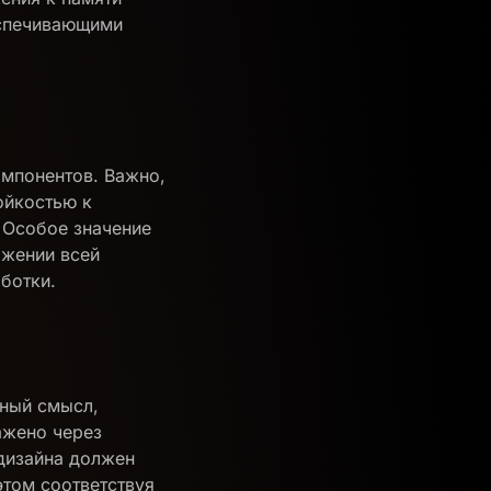
еспечивающими
омпонентов. Важно,
ойкостью к
 Особое значение
яжении всей
ботки.
нный смысл,
ажено через
дизайна должен
этом соответствуя