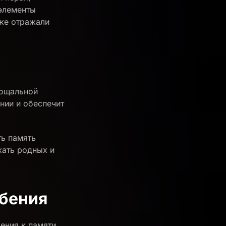
 элементы
кже отражали
рощальной
нии и обеспечит
ть память
жать родных и
ебения
ения к памяти