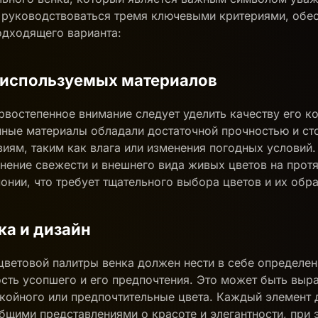
т руководствоваться тремя ключевыми критериями, об
одходящего варианта:
о используемых материалов
рвостепенное внимание следует уделить качеству его к
ные материалы обладали достаточной прочностью и ст
иям, таким как влага или изменения погодных условий.
нение свежести и внешнего вида живых цветов на прот
нии, что требует тщательного выбора цветов и их обра
ка и дизайн
цветовой палитры венка должен нести в себе определе
ть усопшего и его предпочтения. Это может быть выр
койного или предпочтительные цвета. Каждый элемент 
бщими представлениями о красоте и элегантности, при 