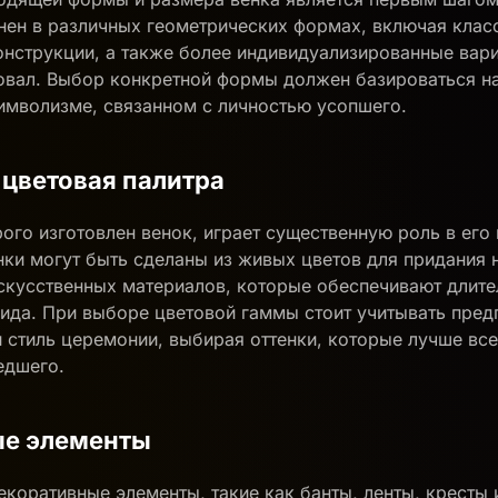
ен в различных геометрических формах, включая клас
нструкции, а также более индивидуализированные вари
овал. Выбор конкретной формы должен базироваться н
имволизме, связанном с личностью усопшего.
 цветовая палитра
рого изготовлен венок, играет существенную роль в его
нки могут быть сделаны из живых цветов для придания 
искусственных материалов, которые обеспечивают длит
ида. При выборе цветовой гаммы стоит учитывать пред
 стиль церемонии, выбирая оттенки, которые лучше вс
едшего.
е элементы
коративные элементы, такие как банты, ленты, кресты 