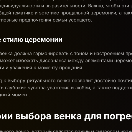
ндивидуальности и выразительности. Важно, чтобы эти
бщей тематике и эстетике прощальной церемонии, а та
гиозные предпочтения семьи усопшего.
е стилю церемонии
венка должна гармонировать с тоном и настроением п
оможет избежать диссонанса между элементами церемо
ти и уважения к моменту прощания.
 к выбору ритуального венка позволит достойно почти
ь глубокие чувства уважения и любви, а также поддер
удный момент.
рии выбора венка для погр
ьного венка, который является важным символом уваж