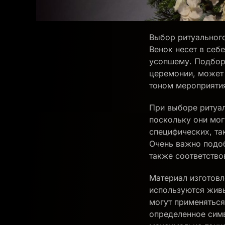
Выбор ритуального
Венок несет в себ
усопшему. Подбор 
церемонии, может 
тоном мероприятия
При выборе ритуал
поскольку они мог
специфических, та
Очень важно подоб
также соответство
Материал изготовл
используются живы
могут применяться
определенное симв