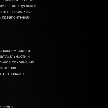
сические круглые и
анты, такие как
а предпочтениях
 внешнем виде и
натуральности и
ельное сохранение
почтения
его отражают
и перья,