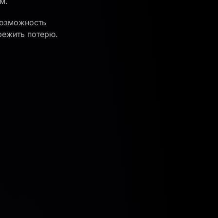
м.
возможность
режить потерю.