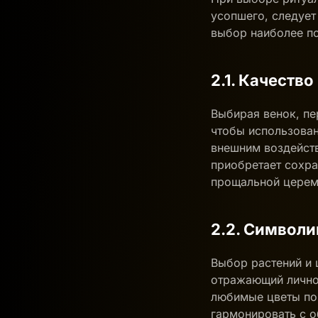
усопшего, следуе
выбор наиболее п
2.1. Качеств
Выбирая венок, пе
чтобы использован
внешним воздейств
приобретает сохра
прощальной церемо
2.2. Символи
Выбор растений и 
отражающий личнос
любимые цветы по
гармонировать с о