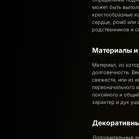
может быть выполн
крестообразные ко
сердце, ромб или 
родственников и с
Материалы и
Материал, из кото
долговечности. Ве
свежести, или из 
первоначального в
покойного и общий
характер и дух уш
Декоративны
Дополнительные де