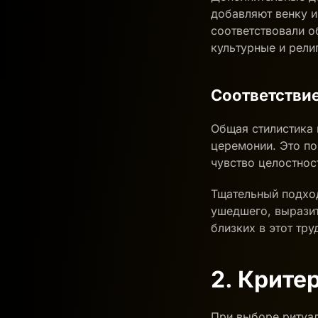
добавляют венку и
соответствовали о
культурные и рели
Соответстви
Общая стилистика 
церемонии. Это п
чувство целостнос
Тщательный подход
ушедшего, выразит
близких в этот тр
2. Крите
При выборе ритуал