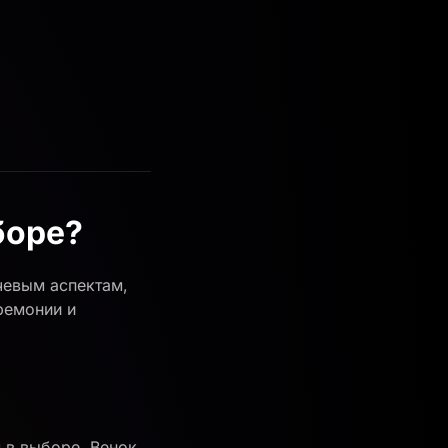
боре?
чевым аспектам,
ремонии и
 в выборе. Венок