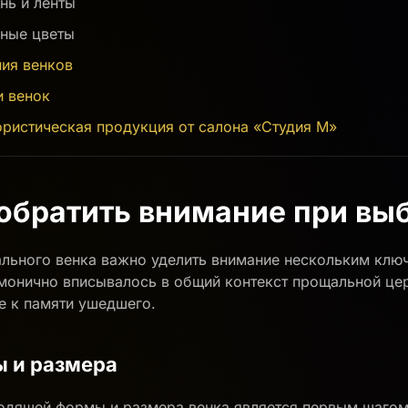
ань и ленты
нные цветы
ния венков
и венок
ористическая продукция от салона «Студия М»
о обратить внимание при вы
льного венка важно уделить внимание нескольким клю
монично вписывалось в общий контекст прощальной це
е к памяти ушедшего.
 и размера
одящей формы и размера венка является первым шагом