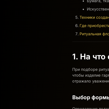
Бумага, тк
Искусстве
Техники созда
Где приобрест
Ритуальная фл
1. На чт
При подборе ритуа
чтобы изделие гар
отражало уважени
Выбор формы
Определение подх