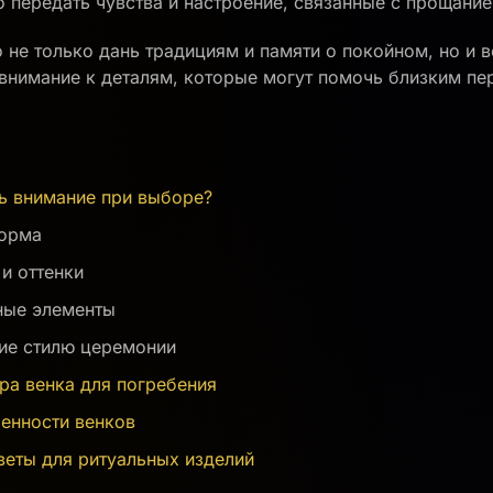
 передать чувства и настроение, связанные с прощание
 не только дань традициям и памяти о покойном, но и 
 внимание к деталям, которые могут помочь близким пе
ть внимание при выборе?
форма
и оттенки
ные элементы
ие стилю церемонии
ра венка для погребения
енности венков
веты для ритуальных изделий