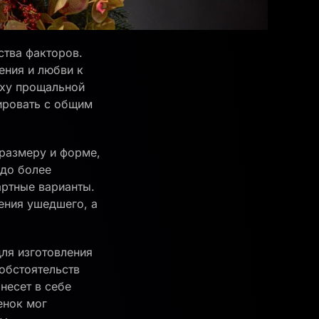
ства факторов.
ения и любви к
уху прощальной
ировать с общим
 размеру и форме,
 до более
артные варианты.
ения ушедшего, а
ля изготовления
обстоятельств
несет в себе
енок мог