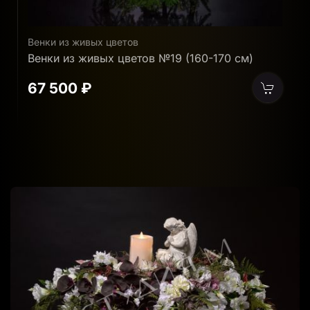
Венки из живых цветов
В
Венки из живых цветов №10 (120-130 см)
В
39 000 ₽