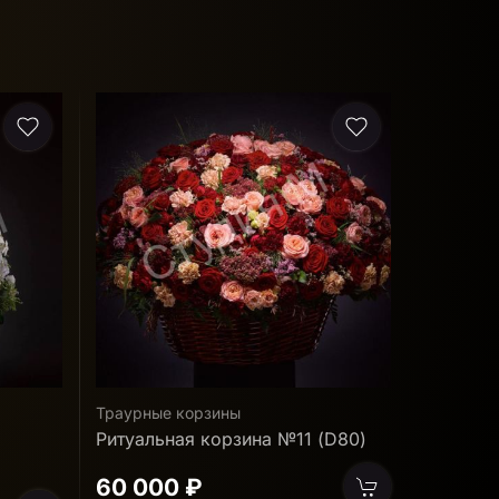
Акция
Траурные корзины
Траурные
D80)
Ритуальная корзина №7 (D100)
Ритуаль
искусст
82 500 ₽