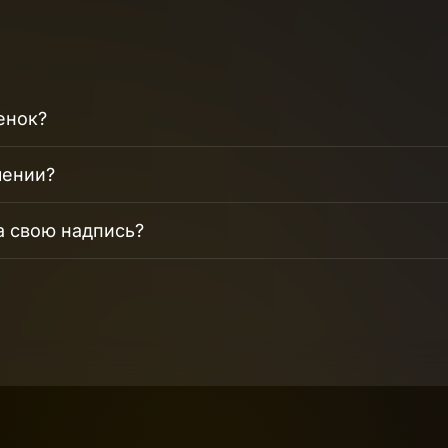
енок?
чении?
а свою надпись?