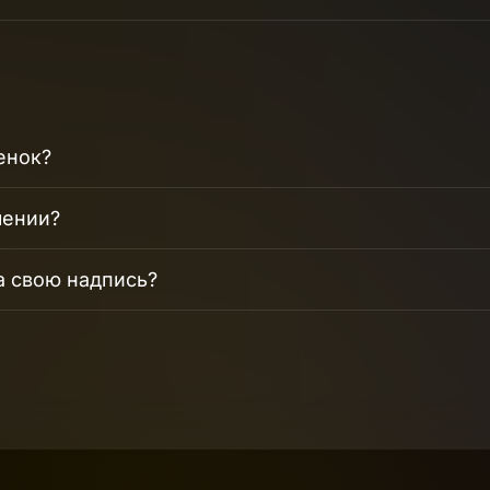
енок?
чении?
а свою надпись?